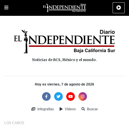
Portada
La Paz
Los Cabos
Policiaca
Deportes
Cultura
Na
Noticias de BCS, México y el mundo.
Hoy es viernes, 7 de agosto de 2026
Infografías
Vídeos
Buscar
LOS CABOS