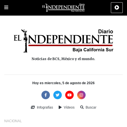
Portada
La Paz
Los Cabos
Policiaca
Deportes
Cultura
Na
Noticias de BCS, México y el mundo.
Hoy es miercoles, 5 de agosto de 2026
Infografías
Vídeos
Buscar
NACIONAL