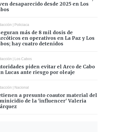
ven desaparecido desde 2025 en Los
abos
dacción
|
Policiaca
eguran más de 8 mil dosis de
rcóticos en operativos en La Paz y Los
bos; hay cuatro detenidos
dacción
|
Los Cabos
toridades piden evitar el Arco de Cabo
n Lucas ante riesgo por oleaje
dacción
|
Nacional
tienen a presunto coautor material del
minicidio de la 'influencer' Valeria
árquez