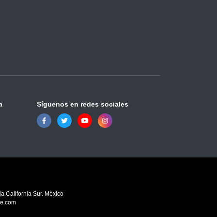
a
Síguenos en redes sociales
a California Sur. México
ve.com