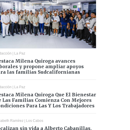
dacción
|
La Paz
staca Milena Quiroga avances
borales y propone ampliar apoyos
ra las familias Sudcalifornianas
dacción
|
La Paz
staca Milena Quiroga Que El Bienestar
 Las Familias Comienza Con Mejores
ndiciones Para Las Y Los Trabajadores
zabeth Ramírez
|
Los Cabos
calizan sin vida a Alberto Cabanillas,