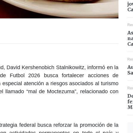
jo
C
Re
As
na
Ca
Re
Au
ud, David Kershenobich Stalnikowitz, informó en la
Sa
 de Futbol 2026 busca fortalecer acciones de
n especial atención a riesgos asociados al turismo
Re
os el llamado “mal de Moctezuma”, relacionado con
De
fe
M
trategia federal busca reforzar la promoción de la
con actividades permanentes en todo el país y