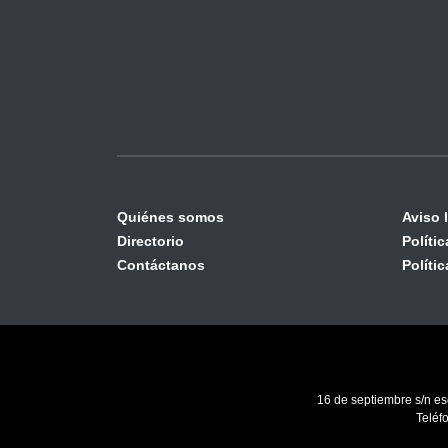
Quiénes somos
Aviso 
Directorio
Políti
Contáctanos
Políti
16 de septiembre s/n es
Teléf