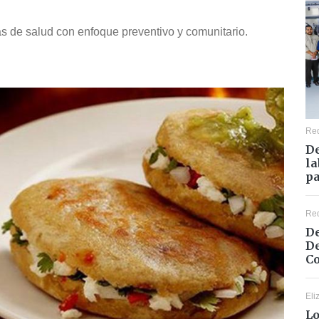
as de salud con enfoque preventivo y comunitario.
Re
De
la
pa
Re
De
De
Co
Eli
Lo