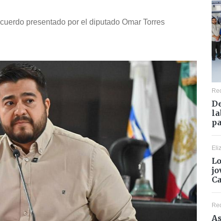
acuerdo presentado por el diputado Omar Torres
Re
De
la
pa
Eli
Lo
jo
C
Re
As