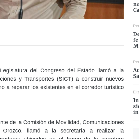
na
Ca
Re
De
fe
M
Re
Au
 Legislatura del Congreso del Estado llamó a la
Sa
aciones y Transportes (SICT) a construir nuevos
o a reparar los existentes en el corredor turístico
Eli
In
si
in
ente de la Comisión de Movilidad, Comunicaciones
 Orozco, llamó a la secretaría a realizar la
araderos ubicados en el tramo de la carretera