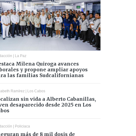
dacción
|
La Paz
staca Milena Quiroga avances
borales y propone ampliar apoyos
ra las familias Sudcalifornianas
zabeth Ramírez
|
Los Cabos
calizan sin vida a Alberto Cabanillas,
ven desaparecido desde 2025 en Los
abos
dacción
|
Policiaca
eguran más de 8 mil dosis de