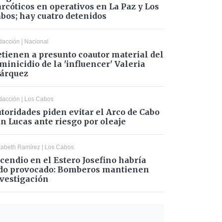
rcóticos en operativos en La Paz y Los
bos; hay cuatro detenidos
dacción
|
Nacional
tienen a presunto coautor material del
minicidio de la 'influencer' Valeria
árquez
dacción
|
Los Cabos
toridades piden evitar el Arco de Cabo
n Lucas ante riesgo por oleaje
zabeth Ramírez
|
Los Cabos
cendio en el Estero Josefino habría
do provocado: Bomberos mantienen
vestigación