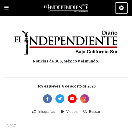
Portada
La Paz
Los Cabos
Policiaca
Deportes
Cultura
Na
Noticias de BCS, México y el mundo.
Hoy es jueves, 6 de agosto de 2026
Infografías
Vídeos
Buscar
LA PAZ