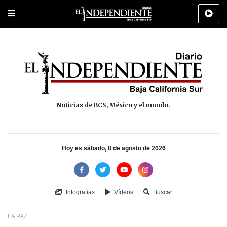
Portada
La Paz
Los Cabos
Policiaca
Deportes
Cultura
Na
Noticias de BCS, México y el mundo.
Hoy es sábado, 8 de agosto de 2026
Infografías
Vídeos
Buscar
LA PAZ