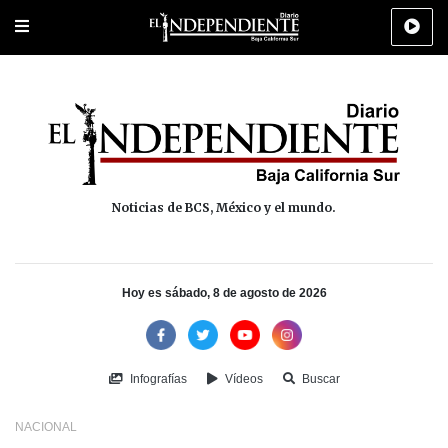
Portada
La Paz
Los Cabos
Policiaca
Deportes
Cultura
Na
Noticias de BCS, México y el mundo.
Hoy es sábado, 8 de agosto de 2026
Infografías
Vídeos
Buscar
NACIONAL