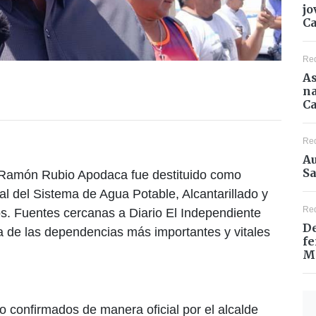
jo
C
Re
As
na
Ca
Re
Au
Sa
- Ramón Rubio Apodaca fue destituido como
l del Sistema de Agua Potable, Alcantarillado y
Re
Fuentes cercanas a Diario El Independiente
De
na de las dependencias más importantes y vitales
fe
M
 confirmados de manera oficial por el alcalde