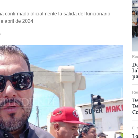
 confirmado oficialmente la salida del funcionario,
e abril de 2024
6.
Re
De
la
pa
Re
De
De
Co
Eli
Lo