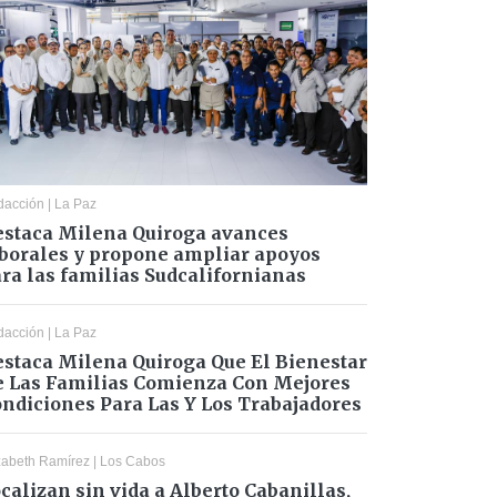
dacción
|
La Paz
staca Milena Quiroga avances
borales y propone ampliar apoyos
ra las familias Sudcalifornianas
dacción
|
La Paz
staca Milena Quiroga Que El Bienestar
 Las Familias Comienza Con Mejores
ndiciones Para Las Y Los Trabajadores
zabeth Ramírez
|
Los Cabos
calizan sin vida a Alberto Cabanillas,