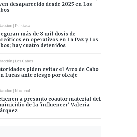
ven desaparecido desde 2025 en Los
abos
dacción
|
Policiaca
eguran más de 8 mil dosis de
rcóticos en operativos en La Paz y Los
bos; hay cuatro detenidos
dacción
|
Los Cabos
toridades piden evitar el Arco de Cabo
n Lucas ante riesgo por oleaje
dacción
|
Nacional
tienen a presunto coautor material del
minicidio de la 'influencer' Valeria
árquez