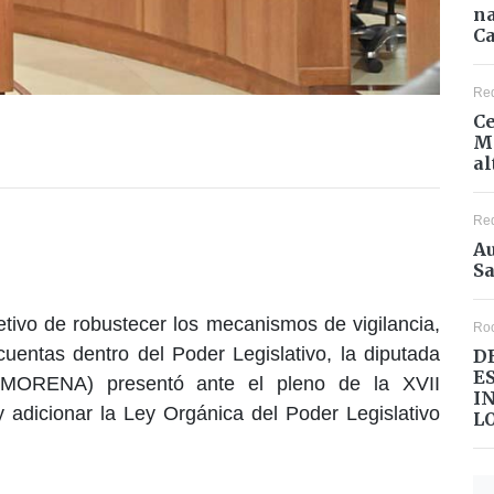
na
Ca
Re
Ce
Mé
al
Re
Au
Sa
jetivo de robustecer los mecanismos de vigilancia,
Ro
cuentas dentro del Poder Legislativo, la diputada
D
E
 (MORENA) presentó ante el pleno de la XVII
I
 y adicionar la Ley Orgánica del Poder Legislativo
L