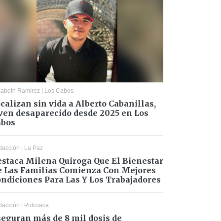
zabeth Ramírez
|
Los Cabos
calizan sin vida a Alberto Cabanillas,
ven desaparecido desde 2025 en Los
abos
dacción
|
La Paz
staca Milena Quiroga Que El Bienestar
 Las Familias Comienza Con Mejores
ndiciones Para Las Y Los Trabajadores
dacción
|
Policiaca
eguran más de 8 mil dosis de