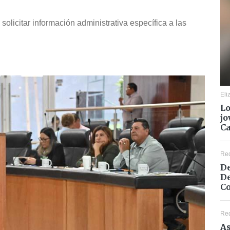
solicitar información administrativa específica a las
Eli
Lo
jo
C
Re
De
De
Co
Re
As