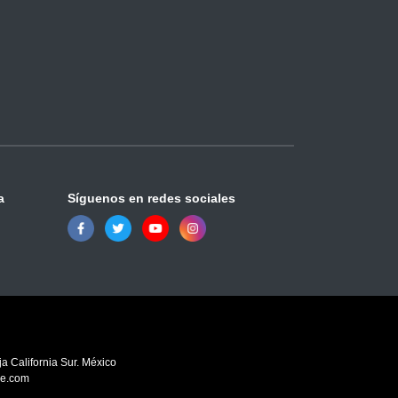
a
Síguenos en redes sociales
a California Sur. México
ve.com