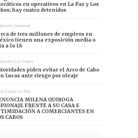
rcóticos en operativos en La Paz y Los
bos; hay cuatro detenidos
dacción
|
Nacional
rca de tres millones de empleos en
xico tienen una exposición media o
ta a la IA
dacción
|
Los Cabos
toridades piden evitar el Arco de Cabo
n Lucas ante riesgo por oleaje
cio Casas
|
La Paz
ENUNCIA MILENA QUIROGA
SPIONAJE FRENTE A SU CASA E
NTIMIDACIÓN A COMERCIANTES EN
OS CABOS