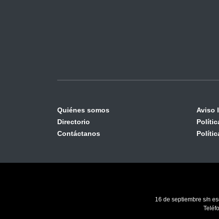
Quiénes somos
Aviso 
Directorio
Políti
Contáctanos
Políti
16 de septiembre s/n es
Teléf