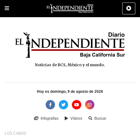
Portada
La Paz
Los Cabos
Policiaca
Deportes
Cultura
Na
Noticias de BCS, México y el mundo.
Hoy es domingo, 9 de agosto de 2026
Infografías
Vídeos
Buscar
LOS CABOS