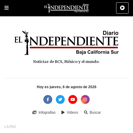
Portada
La Paz
Los Cabos
Policiaca
Deportes
Cultura
Na
Noticias de BCS, México y el mundo.
Hoy es jueves, 6 de agosto de 2026
Infografías
Vídeos
Buscar
LA PAZ