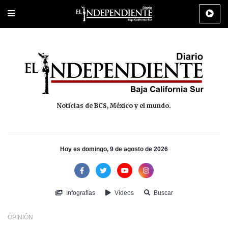
Portada
La Paz
Los Cabos
Policiaca
Deportes
Cultura
Na
Noticias de BCS, México y el mundo.
Hoy es domingo, 9 de agosto de 2026
Infografías
Vídeos
Buscar
OPINIÓN