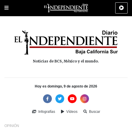
Portada
La Paz
Los Cabos
Policiaca
Deportes
Cultura
Na
Noticias de BCS, México y el mundo.
Hoy es domingo, 9 de agosto de 2026
Infografías
Vídeos
Buscar
OPINIÓN