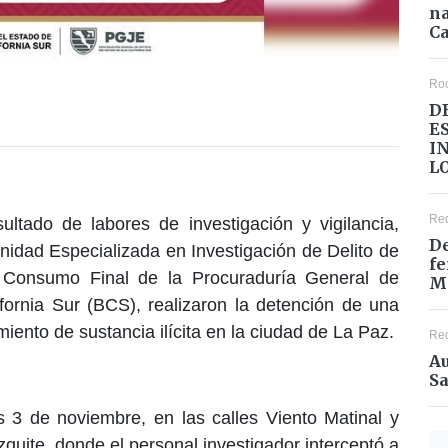
na
Ca
Ro
D
E
I
L
Re
ultado de labores de investigación y vigilancia,
De
Unidad Especializada en Investigación de Delito de
fe
 Consumo Final de la Procuraduría General de
M
fornia Sur (BCS), realizaron la detención de una
ento de sustancia ilícita en la ciudad de La Paz.
Re
Au
Sa
s 3 de noviembre, en las calles Viento Matinal y
zquite, donde el personal investigador interceptó a