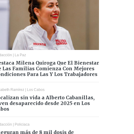
dacción
|
La Paz
staca Milena Quiroga Que El Bienestar
 Las Familias Comienza Con Mejores
ndiciones Para Las Y Los Trabajadores
zabeth Ramírez
|
Los Cabos
calizan sin vida a Alberto Cabanillas,
ven desaparecido desde 2025 en Los
abos
dacción
|
Policiaca
eguran más de 8 mil dosis de