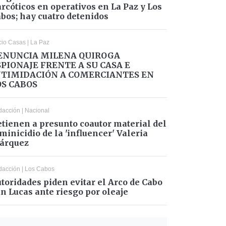
rcóticos en operativos en La Paz y Los
bos; hay cuatro detenidos
cio Casas
|
La Paz
ENUNCIA MILENA QUIROGA
SPIONAJE FRENTE A SU CASA E
NTIMIDACIÓN A COMERCIANTES EN
OS CABOS
dacción
|
Nacional
tienen a presunto coautor material del
minicidio de la 'influencer' Valeria
árquez
dacción
|
Los Cabos
toridades piden evitar el Arco de Cabo
n Lucas ante riesgo por oleaje