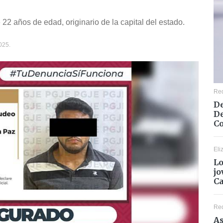
 22 años de edad, originario de la capital del estado.
025.
Re
De
De
Co
Eli
Lo
jo
C
Re
As