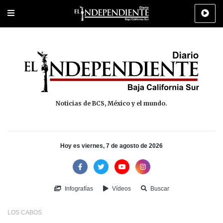
Portada
La Paz
Los Cabos
Policiaca
Deportes
Cultura
Na
Noticias de BCS, México y el mundo.
Hoy es viernes, 7 de agosto de 2026
Infografías
Vídeos
Buscar
LOS CABOS