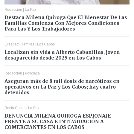
Redacción
|
La Paz
Destaca Milena Quiroga Que El Bienestar De Las
Familias Comienza Con Mejores Condiciones
Para Las Y Los Trabajadores
Elizabeth Ramírez
|
Los Cabos
Localizan sin vida a Alberto Cabanillas, joven
desaparecido desde 2025 en Los Cabos
Redacción
|
Policiaca
Aseguran más de 8 mil dosis de narcóticos en
operativos en La Paz y Los Cabos; hay cuatro
detenidos
Rocio Casas
|
La Paz
DENUNCIA MILENA QUIROGA ESPIONAJE
FRENTE A SU CASA E INTIMIDACIÓN A
COMERCIANTES EN LOS CABOS