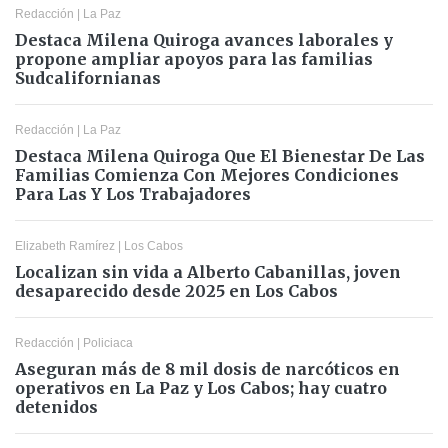
Redacción
|
La Paz
Destaca Milena Quiroga avances laborales y
propone ampliar apoyos para las familias
Sudcalifornianas
Redacción
|
La Paz
Destaca Milena Quiroga Que El Bienestar De Las
Familias Comienza Con Mejores Condiciones
Para Las Y Los Trabajadores
Elizabeth Ramírez
|
Los Cabos
Localizan sin vida a Alberto Cabanillas, joven
desaparecido desde 2025 en Los Cabos
Redacción
|
Policiaca
Aseguran más de 8 mil dosis de narcóticos en
operativos en La Paz y Los Cabos; hay cuatro
detenidos