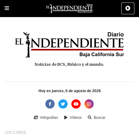
Portada
La Paz
Los Cabos
Policiaca
Deportes
Cultura
Na
Noticias de BCS, México y el mundo.
Hoy es jueves, 6 de agosto de 2026
Infografías
Vídeos
Buscar
LOS CABOS