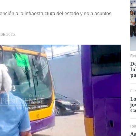
tención a la infraestructura del estado y no a asuntos
DE 2025.
Re
De
la
pa
Eli
Lo
jo
C
Re
As