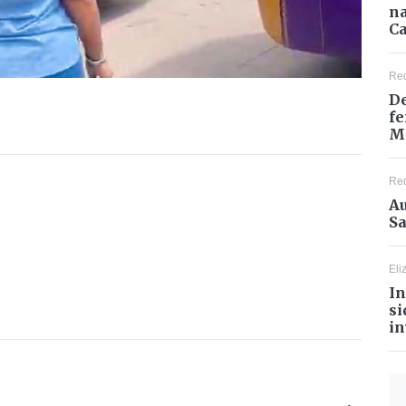
na
Ca
Re
De
fe
M
Re
Au
Sa
Eli
In
si
in