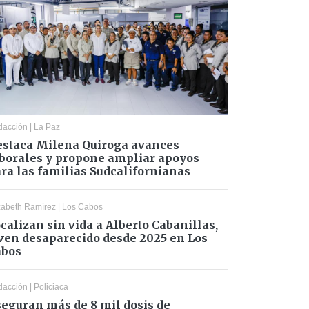
dacción
|
La Paz
staca Milena Quiroga avances
borales y propone ampliar apoyos
ra las familias Sudcalifornianas
zabeth Ramírez
|
Los Cabos
calizan sin vida a Alberto Cabanillas,
ven desaparecido desde 2025 en Los
abos
dacción
|
Policiaca
eguran más de 8 mil dosis de