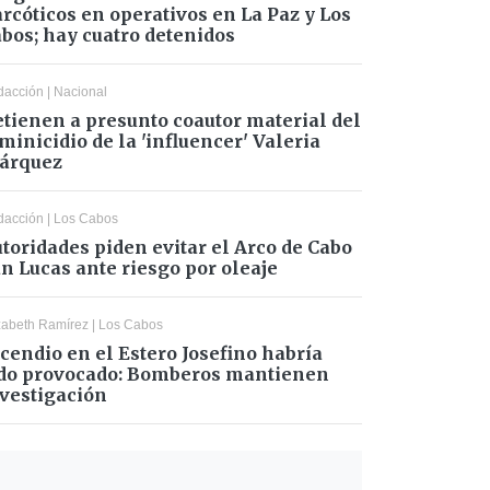
rcóticos en operativos en La Paz y Los
bos; hay cuatro detenidos
dacción
|
Nacional
tienen a presunto coautor material del
minicidio de la 'influencer' Valeria
árquez
dacción
|
Los Cabos
toridades piden evitar el Arco de Cabo
n Lucas ante riesgo por oleaje
zabeth Ramírez
|
Los Cabos
cendio en el Estero Josefino habría
do provocado: Bomberos mantienen
vestigación