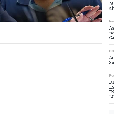
Mé
al
Re
As
na
Ca
Re
Au
Sa
Ro
D
E
I
L