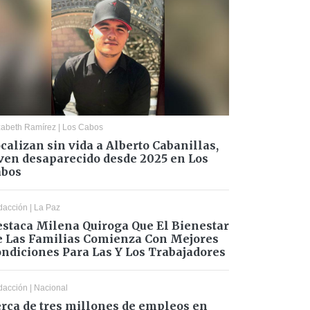
zabeth Ramírez
|
Los Cabos
calizan sin vida a Alberto Cabanillas,
ven desaparecido desde 2025 en Los
abos
dacción
|
La Paz
staca Milena Quiroga Que El Bienestar
 Las Familias Comienza Con Mejores
ndiciones Para Las Y Los Trabajadores
dacción
|
Nacional
rca de tres millones de empleos en