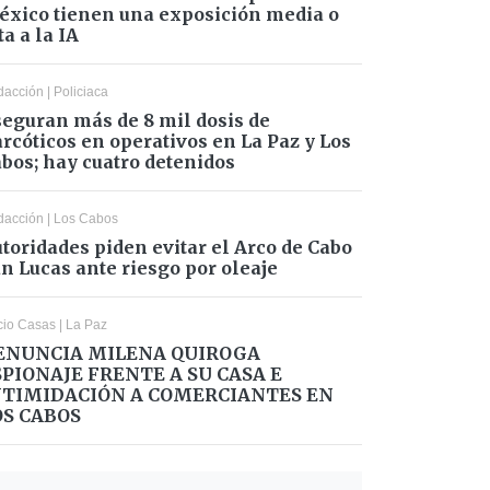
xico tienen una exposición media o
ta a la IA
dacción
|
Policiaca
eguran más de 8 mil dosis de
rcóticos en operativos en La Paz y Los
bos; hay cuatro detenidos
dacción
|
Los Cabos
toridades piden evitar el Arco de Cabo
n Lucas ante riesgo por oleaje
cio Casas
|
La Paz
ENUNCIA MILENA QUIROGA
SPIONAJE FRENTE A SU CASA E
NTIMIDACIÓN A COMERCIANTES EN
OS CABOS