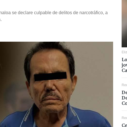
aloa se declare culpable de delitos de narcotráfico, a
.
Eli
Lo
jo
C
Re
De
De
Co
Re
Ce