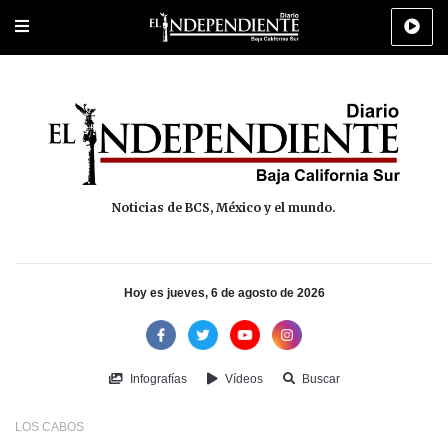
Portada
La Paz
Los Cabos
Policiaca
Deportes
Cultura
Na
Noticias de BCS, México y el mundo.
Hoy es jueves, 6 de agosto de 2026
Infografías
Vídeos
Buscar
LOS CABOS