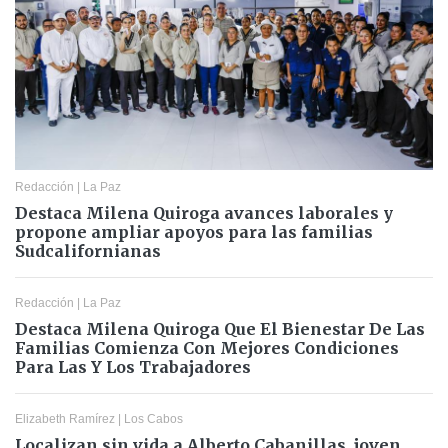
Redacción
|
La Paz
Destaca Milena Quiroga avances laborales y
propone ampliar apoyos para las familias
Sudcalifornianas
Redacción
|
La Paz
Destaca Milena Quiroga Que El Bienestar De Las
Familias Comienza Con Mejores Condiciones
Para Las Y Los Trabajadores
Elizabeth Ramírez
|
Los Cabos
Localizan sin vida a Alberto Cabanillas, joven