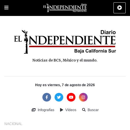
Portada
La Paz
Los Cabos
Policiaca
Deportes
Cultura
Na
Noticias de BCS, México y el mundo.
Hoy es viernes, 7 de agosto de 2026
Infografías
Vídeos
Buscar
NACIONAL