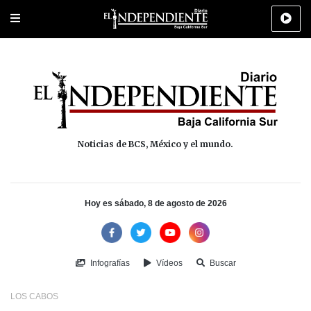
Portada
La Paz
Los Cabos
Policiaca
Deportes
Cultura
Na
Noticias de BCS, México y el mundo.
Hoy es sábado, 8 de agosto de 2026
Infografías
Vídeos
Buscar
LOS CABOS