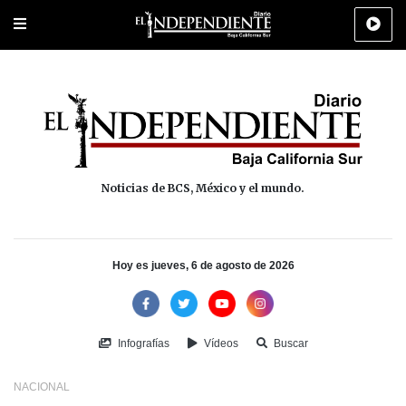
Portada
La Paz
Los Cabos
Policiaca
Deportes
Cultura
Na
Noticias de BCS, México y el mundo.
Hoy es jueves, 6 de agosto de 2026
Infografías
Vídeos
Buscar
NACIONAL