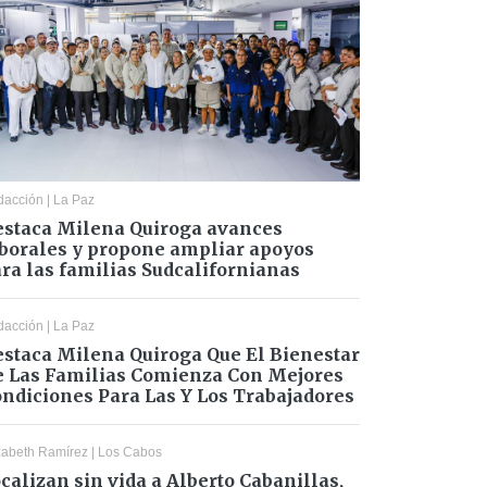
dacción
|
La Paz
staca Milena Quiroga avances
borales y propone ampliar apoyos
ra las familias Sudcalifornianas
dacción
|
La Paz
staca Milena Quiroga Que El Bienestar
 Las Familias Comienza Con Mejores
ndiciones Para Las Y Los Trabajadores
zabeth Ramírez
|
Los Cabos
calizan sin vida a Alberto Cabanillas,