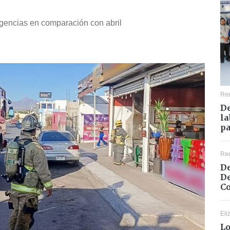
rgencias en comparación con abril
Re
De
la
pa
Re
De
De
Co
Eli
Lo