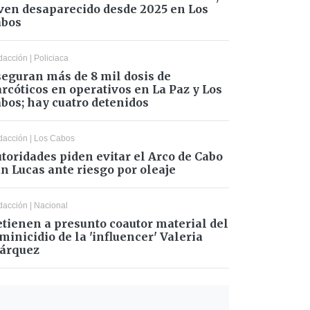
ven desaparecido desde 2025 en Los
abos
dacción
|
Policiaca
eguran más de 8 mil dosis de
rcóticos en operativos en La Paz y Los
bos; hay cuatro detenidos
dacción
|
Los Cabos
toridades piden evitar el Arco de Cabo
n Lucas ante riesgo por oleaje
dacción
|
Nacional
tienen a presunto coautor material del
minicidio de la 'influencer' Valeria
árquez