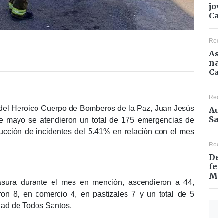
jo
C
Re
As
na
Ca
Re
e del Heroico Cuerpo de Bomberos de la Paz, Juan Jesús
Au
Sa
e mayo se atendieron un total de 175 emergencias de
educción de incidentes del 5.41% en relación con el mes
Re
De
fe
M
basura durante el mes en mención, ascendieron a 44,
ron 8, en comercio 4, en pastizales 7 y un total de 5
idad de Todos Santos.