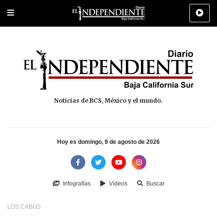
Portada
La Paz
Los Cabos
Policiaca
Deportes
Cultura
Na
Noticias de BCS, México y el mundo.
Hoy es domingo, 9 de agosto de 2026
Infografías
Vídeos
Buscar
LOS CABOS