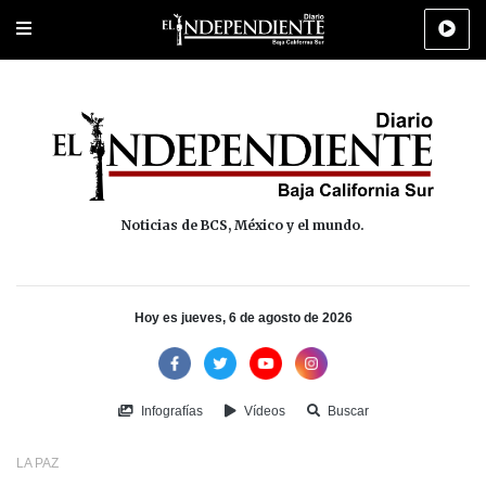
Portada
La Paz
Los Cabos
Policiaca
Deportes
Cultura
Na
Noticias de BCS, México y el mundo.
Hoy es jueves, 6 de agosto de 2026
Infografías
Vídeos
Buscar
LA PAZ