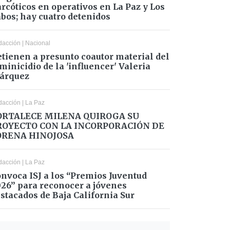
rcóticos en operativos en La Paz y Los
bos; hay cuatro detenidos
dacción
|
Nacional
tienen a presunto coautor material del
minicidio de la 'influencer' Valeria
árquez
dacción
|
La Paz
ORTALECE MILENA QUIROGA SU
ROYECTO CON LA INCORPORACIÓN DE
ORENA HINOJOSA
dacción
|
La Paz
nvoca ISJ a los “Premios Juventud
26” para reconocer a jóvenes
stacados de Baja California Sur