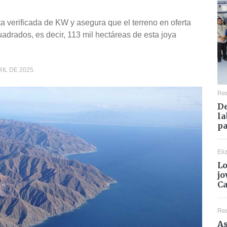
a verificada de KW y asegura que el terreno en oferta
adrados, es decir, 113 mil hectáreas de esta joya
IL DE 2025.
Re
De
la
pa
Eli
Lo
jo
C
Re
As