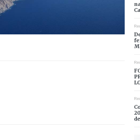
na
Ca
Re
De
fe
M
Re
F
P
L
Re
Co
20
de