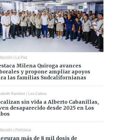
dacción
|
La Paz
staca Milena Quiroga avances
borales y propone ampliar apoyos
ra las familias Sudcalifornianas
zabeth Ramírez
|
Los Cabos
calizan sin vida a Alberto Cabanillas,
ven desaparecido desde 2025 en Los
abos
dacción
|
Policiaca
eguran más de 8 mil dosis de