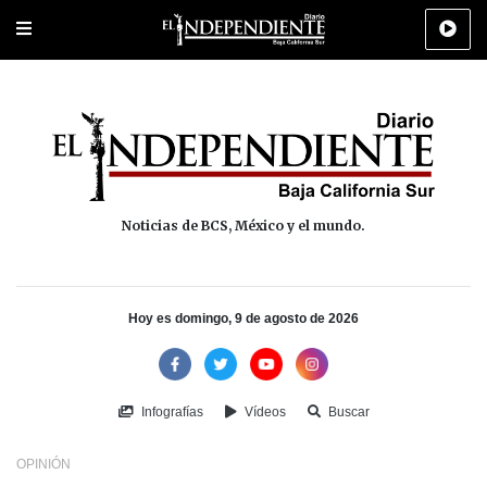
Portada
La Paz
Los Cabos
Policiaca
Deportes
Cultura
Na
Noticias de BCS, México y el mundo.
Hoy es domingo, 9 de agosto de 2026
Infografías
Vídeos
Buscar
OPINIÓN