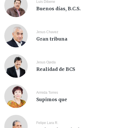
Luis Dibene
Buenos días, B.C.S.
Jesus Chavez
Gran tribuna
Jesus Ojeda
Realidad de BCS
Armida Torres
Supimos que
Felipe Lara R.