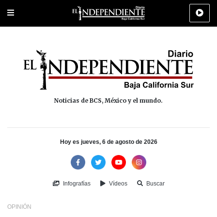
Portada
La Paz
Los Cabos
Policiaca
Deportes
Cultura
Na
Noticias de BCS, México y el mundo.
Hoy es jueves, 6 de agosto de 2026
Infografías
Vídeos
Buscar
OPINIÓN