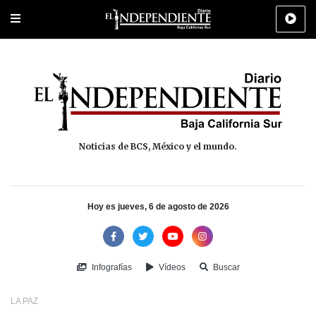
Portada
La Paz
Los Cabos
Policiaca
Deportes
Cultura
Na
Noticias de BCS, México y el mundo.
Hoy es jueves, 6 de agosto de 2026
Infografías
Vídeos
Buscar
LA PAZ