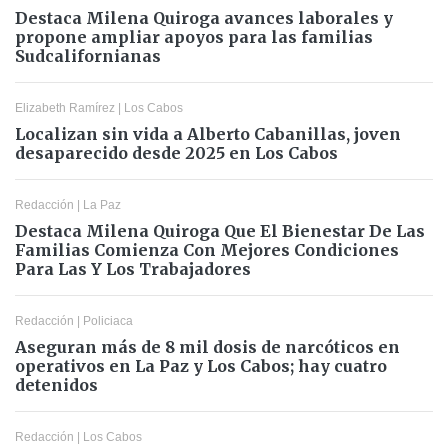
Destaca Milena Quiroga avances laborales y
propone ampliar apoyos para las familias
Sudcalifornianas
Elizabeth Ramírez
|
Los Cabos
Localizan sin vida a Alberto Cabanillas, joven
desaparecido desde 2025 en Los Cabos
Redacción
|
La Paz
Destaca Milena Quiroga Que El Bienestar De Las
Familias Comienza Con Mejores Condiciones
Para Las Y Los Trabajadores
Redacción
|
Policiaca
Aseguran más de 8 mil dosis de narcóticos en
operativos en La Paz y Los Cabos; hay cuatro
detenidos
Redacción
|
Los Cabos