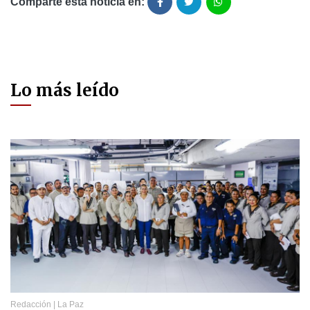
Comparte está noticia en:
Lo más leído
Redacción
|
La Paz