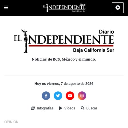
Portada
La Paz
Los Cabos
Policiaca
Deportes
Cultura
Na
Noticias de BCS, México y el mundo.
Hoy es viernes, 7 de agosto de 2026
Infografías
Vídeos
Buscar
OPINIÓN