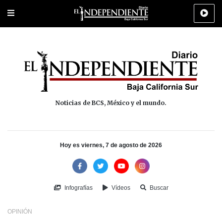
Portada
La Paz
Los Cabos
Policiaca
Deportes
Cultura
Na
Noticias de BCS, México y el mundo.
Hoy es viernes, 7 de agosto de 2026
Infografías
Vídeos
Buscar
OPINIÓN