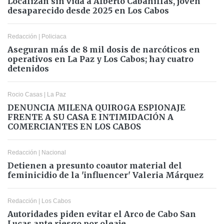
Localizan sin vida a Alberto Cabanillas, joven
desaparecido desde 2025 en Los Cabos
Redacción
|
Policiaca
Aseguran más de 8 mil dosis de narcóticos en
operativos en La Paz y Los Cabos; hay cuatro
detenidos
Rocio Casas
|
La Paz
DENUNCIA MILENA QUIROGA ESPIONAJE
FRENTE A SU CASA E INTIMIDACIÓN A
COMERCIANTES EN LOS CABOS
Redacción
|
Nacional
Detienen a presunto coautor material del
feminicidio de la 'influencer' Valeria Márquez
Redacción
|
Los Cabos
Autoridades piden evitar el Arco de Cabo San
Lucas ante riesgo por oleaje