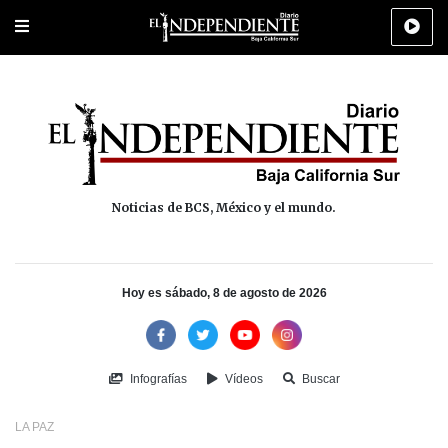
Portada
La Paz
Los Cabos
Policiaca
Deportes
Cultura
Na
Noticias de BCS, México y el mundo.
Hoy es sábado, 8 de agosto de 2026
Infografías
Vídeos
Buscar
LA PAZ