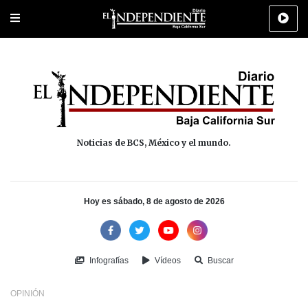
Portada
La Paz
Los Cabos
Policiaca
Deportes
Cultura
Na
Noticias de BCS, México y el mundo.
Hoy es sábado, 8 de agosto de 2026
Infografías
Vídeos
Buscar
OPINIÓN