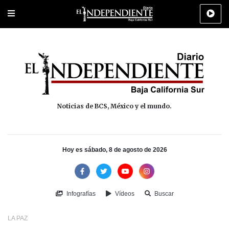
Portada
La Paz
Los Cabos
Policiaca
Deportes
Cultura
Na
Noticias de BCS, México y el mundo.
Hoy es sábado, 8 de agosto de 2026
Infografías
Vídeos
Buscar
LA PAZ