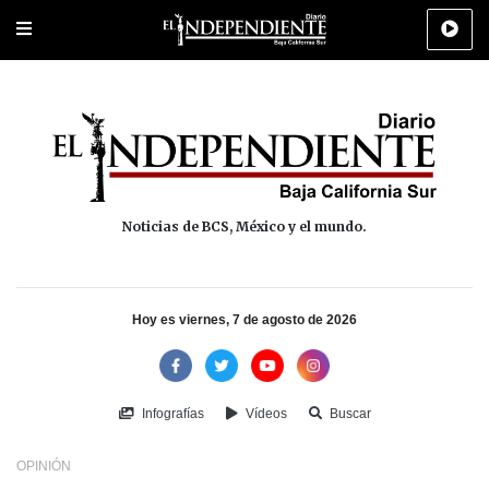
Portada
La Paz
Los Cabos
Policiaca
Deportes
Cultura
Na
Noticias de BCS, México y el mundo.
Hoy es viernes, 7 de agosto de 2026
Infografías
Vídeos
Buscar
OPINIÓN