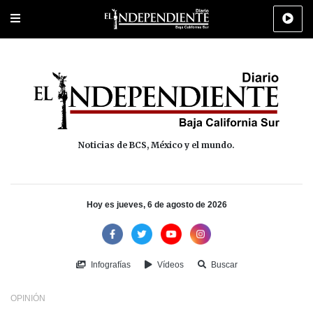
Portada
La Paz
Los Cabos
Policiaca
Deportes
Cultura
Na
Noticias de BCS, México y el mundo.
Hoy es jueves, 6 de agosto de 2026
Infografías
Vídeos
Buscar
OPINIÓN