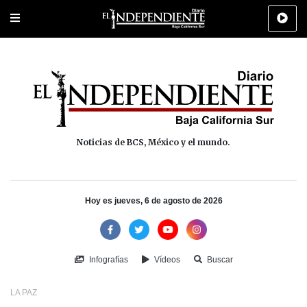
Portada
La Paz
Los Cabos
Policiaca
Deportes
Cultura
Na
Noticias de BCS, México y el mundo.
Hoy es jueves, 6 de agosto de 2026
Infografías
Vídeos
Buscar
LA PAZ