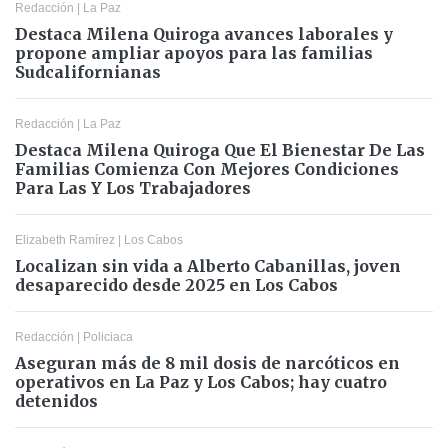
Redacción
|
La Paz
Destaca Milena Quiroga avances laborales y
propone ampliar apoyos para las familias
Sudcalifornianas
Redacción
|
La Paz
Destaca Milena Quiroga Que El Bienestar De Las
Familias Comienza Con Mejores Condiciones
Para Las Y Los Trabajadores
Elizabeth Ramírez
|
Los Cabos
Localizan sin vida a Alberto Cabanillas, joven
desaparecido desde 2025 en Los Cabos
Redacción
|
Policiaca
Aseguran más de 8 mil dosis de narcóticos en
operativos en La Paz y Los Cabos; hay cuatro
detenidos