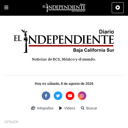
Portada
La Paz
Los Cabos
Policiaca
Deportes
Cultura
Na
Noticias de BCS, México y el mundo.
Hoy es sábado, 8 de agosto de 2026
Infografías
Vídeos
Buscar
OPINIÓN