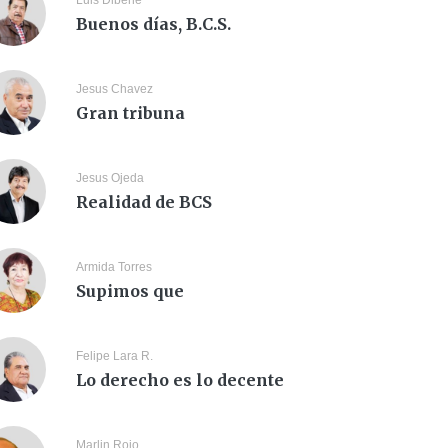
Luis Dibene
Buenos días, B.C.S.
Jesus Chavez
Gran tribuna
Jesus Ojeda
Realidad de BCS
Armida Torres
Supimos que
Felipe Lara R.
Lo derecho es lo decente
Marlin Rojo