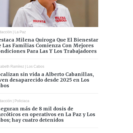
dacción
|
La Paz
staca Milena Quiroga Que El Bienestar
 Las Familias Comienza Con Mejores
ndiciones Para Las Y Los Trabajadores
zabeth Ramírez
|
Los Cabos
calizan sin vida a Alberto Cabanillas,
ven desaparecido desde 2025 en Los
abos
dacción
|
Policiaca
eguran más de 8 mil dosis de
rcóticos en operativos en La Paz y Los
bos; hay cuatro detenidos