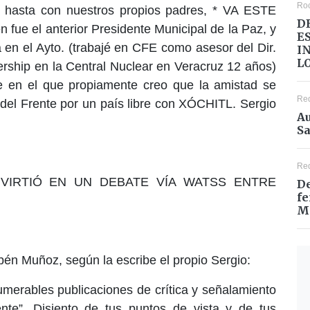
Ro
y hasta con nuestros propios padres, * VA ESTE
D
 el anterior Presidente Municipal de la Paz, y
E
 en el Ayto. (trabajé en CFE como asesor del Dir.
I
L
ership en la Central Nuclear en Veracruz 12 años)
 en el que propiamente creo que la amistad se
Re
del Frente por un país libre con XÓCHITL. Sergio
Au
Sa
Re
VIRTIÓ EN UN DEBATE VÍA WATSS ENTRE
De
fe
M
ubén Muñoz, según la escribe el propio Sergio:
numerables publicaciones de crítica y señalamiento
te”. Disiento de tus puntos de vista y de tus