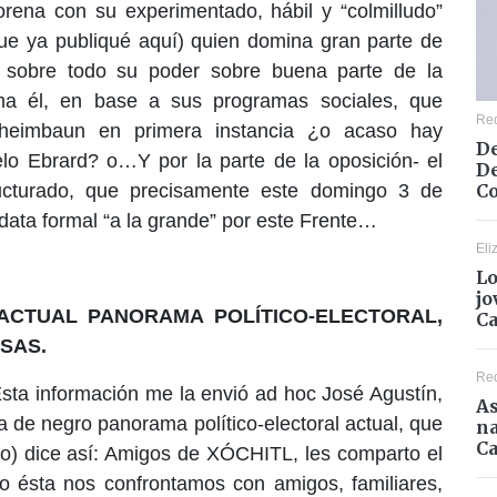
orena con su experimentado, hábil y “colmilludo”
ue ya publiqué aquí) quien domina gran parte de
ro sobre todo su poder sobre buena parte de la
ma él, en base a sus programas sociales, que
Re
Sheimbaun en primera instancia ¿o acaso hay
De
elo Ebrard? o…Y por la parte de la oposición- el
De
Co
ructurado, que precisamente este domingo 3 de
idata formal “a la grande” por este Frente…
Eli
Lo
jo
ACTUAL PANORAMA POLÍTICO-ELECTORAL,
C
SAS.
Re
sta información me la envió ad hoc José Agustín,
As
a de negro panorama político-electoral actual, que
na
Ca
ito) dice así: Amigos de XÓCHITL, les comparto el
ésta nos confrontamos con amigos, familiares,