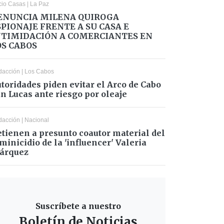
cio Casas
|
La Paz
ENUNCIA MILENA QUIROGA
SPIONAJE FRENTE A SU CASA E
NTIMIDACIÓN A COMERCIANTES EN
OS CABOS
dacción
|
Los Cabos
toridades piden evitar el Arco de Cabo
n Lucas ante riesgo por oleaje
dacción
|
Nacional
tienen a presunto coautor material del
minicidio de la 'influencer' Valeria
árquez
Suscríbete a nuestro
Boletín de Noticias