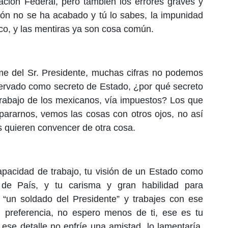
ración Federal, pero también los errores graves y
ión no se ha acabado y tú lo sabes, la impunidad
o, y las mentiras ya son cosa común.
e del Sr. Presidente, muchas cifras no podemos
eservado como secreto de Estado, ¿por qué secreto
 trabajo de los mexicanos, vía impuestos? Los que
epararnos, vemos las cosas con otros ojos, no así
s quieren convencer de otra cosa.
acidad de trabajo, tu visión de un Estado como
de País, y tu carisma y gran habilidad para
 “un soldado del Presidente” y trabajes con ese
 preferencia, no espero menos de ti, ese es tu
ese detalle no enfríe una amistad, lo lamentaría,