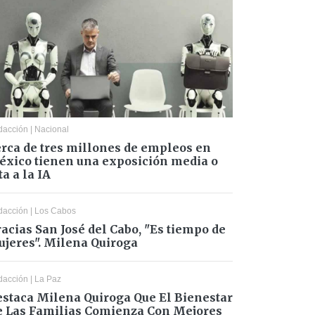
dacción
|
Nacional
rca de tres millones de empleos en
xico tienen una exposición media o
ta a la IA
dacción
|
Los Cabos
acias San José del Cabo, "Es tiempo de
jeres". Milena Quiroga
dacción
|
La Paz
staca Milena Quiroga Que El Bienestar
 Las Familias Comienza Con Mejores