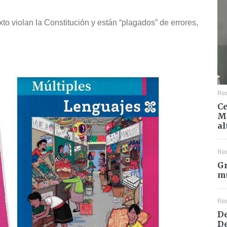
xto violan la Constitución y están “plagados” de errores,
Re
Ce
Mé
al
Re
Gr
mu
Re
De
De