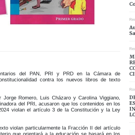
Co
Re
Au
Sa
Re
M
R
C
C
mentarios del PAN, PRI y PRD en la Cámara de
nstitucionalidad contra los nuevos libros de texto
Ro
D
r Jorge Romero, Luis Cházaro y Carolina Viggiano,
E
nadora del PRI, acusaron que los contenidos en los
I
2024 violan el artículo 3 de la Constitución y la Ley
L
xto violan particularmente la Fracción II del artículo
criterio que orientará a la educación se basará en los