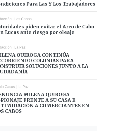
ndiciones Para Las Y Los Trabajadores
dacción
|
Los Cabos
toridades piden evitar el Arco de Cabo
n Lucas ante riesgo por oleaje
dacción
|
La Paz
ILENA QUIROGA CONTINÚA
ECORRIENDO COLONIAS PARA
ONSTRUIR SOLUCIONES JUNTO A LA
IUDADANÍA
cio Casas
|
La Paz
ENUNCIA MILENA QUIROGA
SPIONAJE FRENTE A SU CASA E
NTIMIDACIÓN A COMERCIANTES EN
OS CABOS