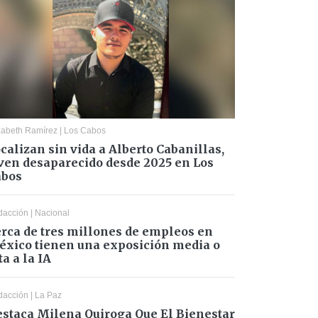
zabeth Ramírez
|
Los Cabos
calizan sin vida a Alberto Cabanillas,
ven desaparecido desde 2025 en Los
abos
dacción
|
Nacional
rca de tres millones de empleos en
xico tienen una exposición media o
ta a la IA
dacción
|
La Paz
staca Milena Quiroga Que El Bienestar