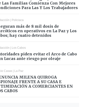
 Las Familias Comienza Con Mejores
ndiciones Para Las Y Los Trabajadores
dacción
|
Policiaca
eguran más de 8 mil dosis de
rcóticos en operativos en La Paz y Los
bos; hay cuatro detenidos
dacción
|
Los Cabos
toridades piden evitar el Arco de Cabo
n Lucas ante riesgo por oleaje
cio Casas
|
La Paz
ENUNCIA MILENA QUIROGA
SPIONAJE FRENTE A SU CASA E
NTIMIDACIÓN A COMERCIANTES EN
OS CABOS