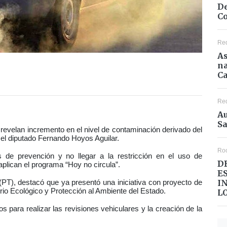
De
Co
Re
As
na
Ca
Re
Au
Sa
 revelan incremento en el nivel de contaminación derivado del
ó el diputado Fernando Hoyos Aguilar.
Ro
s de prevención y no llegar a la restricción en el uso de
D
plican el programa “Hoy no circula”.
E
I
o (PT), destacó que ya presentó una iniciativa con proyecto de
brio Ecológico y Protección al Ambiente del Estado.
L
os para realizar las revisiones vehiculares y la creación de la