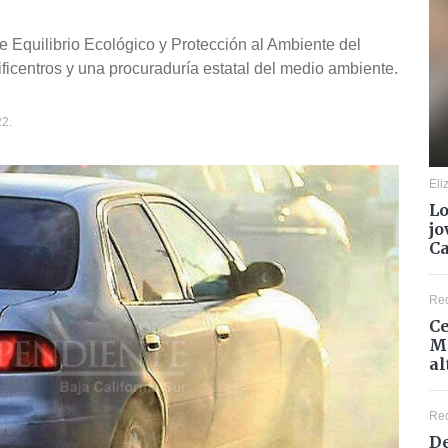
de Equilibrio Ecológico y Protección al Ambiente del
ificentros y una procuraduría estatal del medio ambiente.
2.
Eli
Lo
jo
C
Re
Ce
Mé
al
Re
De