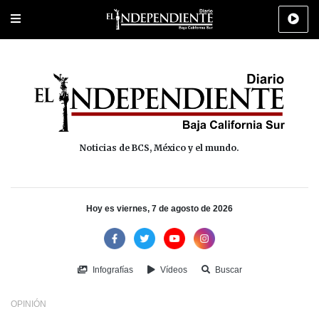
Portada
La Paz
Los Cabos
Policiaca
Deportes
Cultura
Na
Noticias de BCS, México y el mundo.
Hoy es viernes, 7 de agosto de 2026
Infografías
Vídeos
Buscar
OPINIÓN