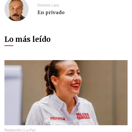
Dionicio Lara
En privado
Lo más leído
Redacción
|
La Paz