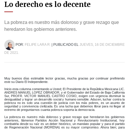
Lo derecho es lo decente
La pobreza es nuestro más doloroso y grave rezago que
heredaron los gobiernos anteriores.
POR:
FELIPE LARA R.
| PUBLICADO EL
JUEVES, 16 DE DICIEMBRE
DE 2021.
Muy buenos días estimable lector gracias, mucha gracias por continuar prefiriendo
este su Diario El Independiente.
Inicio esta columna comentando a Usted; El Presidente de la República Mexicana LIC.
ANDRES MANUEL LOPEZ OBRADOR, y el Gobernador del Estado de Baja California
Sur, PROFR. VICTOR MANUEL CASTRO COSIO, exigen con urgencia disminuir la
desigualdad y lograr un desarrollo social y humano sensible. Aducen, luchar contra la
pobreza no es solo una cuestión de justicia con los más pobres, es un asunto de
seguridad y convivencia civilizada. Es una lucha que debemos librar para no llegar al
extremo de preguntarnos cuanta pobreza soporta la democracia.
La pobreza es nuestro más doloroso y grave rezago que heredaron los gobiernos
anteriores, llámense Partidos Acción Nacional y Revolucionario Institucional, hoy
combatirla desde su raíz es un deber histórico, un mandato popular y para el partido
de Regeneración Nacional (MORENA) es su mayor compromiso. Ahora bien; para