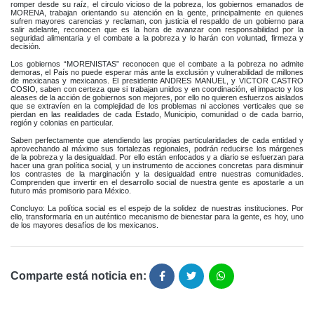
romper desde su raíz, el circulo vicioso de la pobreza, los gobiernos emanados de
MORENA, trabajan orientando su atención en la gente, principalmente en quienes
sufren mayores carencias y reclaman, con justicia el respaldo de un gobierno para
salir adelante, reconocen que es la hora de avanzar con responsabilidad por la
seguridad alimentaria y el combate a la pobreza y lo harán con voluntad, firmeza y
decisión.
Los gobiernos “MORENISTAS” reconocen que el combate a la pobreza no admite
demoras, el País no puede esperar más ante la exclusión y vulnerabilidad de millones
de mexicanas y mexicanos. El presidente ANDRES MANUEL, y VICTOR CASTRO
COSIO, saben con certeza que si trabajan unidos y en coordinación, el impacto y los
aleases de la acción de gobiernos son mejores, por ello no quieren esfuerzos aislados
que se extravíen en la complejidad de los problemas ni acciones verticales que se
pierdan en las realidades de cada Estado, Municipio, comunidad o de cada barrio,
región y colonias en particular.
Saben perfectamente que atendiendo las propias particularidades de cada entidad y
aprovechando al máximo sus fortalezas regionales, podrán reducirse los márgenes
de la pobreza y la desigualdad. Por ello están enfocados y a diario se esfuerzan para
hacer una gran política social, y un instrumento de acciones concretas para disminuir
los contrastes de la marginación y la desigualdad entre nuestras comunidades.
Comprenden que invertir en el desarrollo social de nuestra gente es apostarle a un
futuro más promisorio para México.
Concluyo: La política social es el espejo de la solidez de nuestras instituciones. Por
ello, transformarla en un auténtico mecanismo de bienestar para la gente, es hoy, uno
de los mayores desafíos de los mexicanos.
Comparte está noticia en: