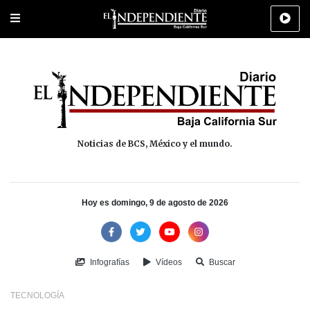
Portada
La Paz
Los Cabos
Policiaca
Deportes
Cultura
Na
Noticias de BCS, México y el mundo.
Hoy es domingo, 9 de agosto de 2026
Infografías
Vídeos
Buscar
TECNOLOGÍA