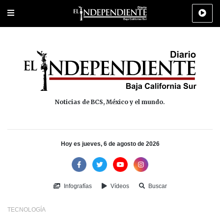
Portada
La Paz
Los Cabos
Policiaca
Deportes
Cultura
Na
Noticias de BCS, México y el mundo.
Hoy es jueves, 6 de agosto de 2026
Infografías
Vídeos
Buscar
TECNOLOGÍA