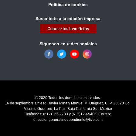
Política de cookies
Suscríbete a la edición impresa
Conoce los beneficios
Síguenos en redes sociales
© 2020 Todos los derechos reservados.
16 de septiembre s/n esq. Javier Mina y Manuel M. Diéguez, C. P. 23020 Col.
Vicente Guerrero, La Paz, Baja California Sur. México
Teléfonos: (612)123-2783 y (612)129-5406, Correo:
direcciongeneralindependiente@live.com