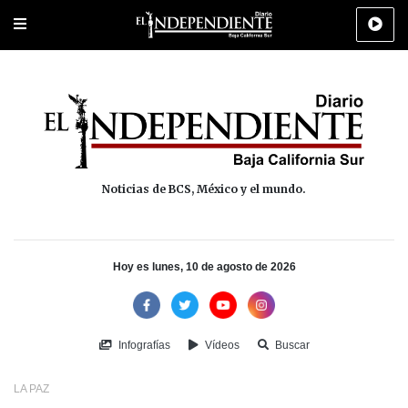
Portada
La Paz
Los Cabos
Policiaca
Deportes
Cultura
Na
Noticias de BCS, México y el mundo.
Hoy es lunes, 10 de agosto de 2026
Infografías
Vídeos
Buscar
LA PAZ