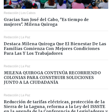
Redacción
|
Los Cabos
Gracias San José del Cabo, "Es tiempo de
mujeres". Milena Quiroga
Redacción
|
La Paz
Destaca Milena Quiroga Que El Bienestar De Las
Familias Comienza Con Mejores Condiciones
Para Las Y Los Trabajadores
Redacción
|
La Paz
MILENA QUIROGA CONTINÚA RECORRIENDO
COLONIAS PARA CONSTRUIR SOLUCIONES
JUNTO A LA CIUDADANÍA
Redacción
|
La Paz
Reducción de tarifas eléctricas, protección de la
Sierra de la Laguna, reforma a la Ley del ISSSTE
en la agenda de la Conferencia de Legisladores y