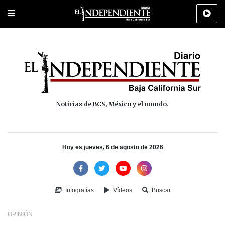
Portada
La Paz
Los Cabos
Policiaca
Deportes
Cultura
Na
Noticias de BCS, México y el mundo.
Hoy es jueves, 6 de agosto de 2026
Infografías
Vídeos
Buscar
OPINIÓN