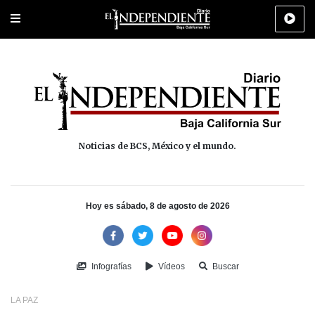
Portada
La Paz
Los Cabos
Policiaca
Deportes
Cultura
Na
Noticias de BCS, México y el mundo.
Hoy es sábado, 8 de agosto de 2026
Infografías
Vídeos
Buscar
LA PAZ