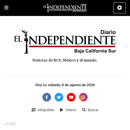
Portada
La Paz
Los Cabos
Policiaca
Deportes
Cultura
Na
Noticias de BCS, México y el mundo.
Hoy es sábado, 8 de agosto de 2026
Infografías
Vídeos
Buscar
LA PAZ