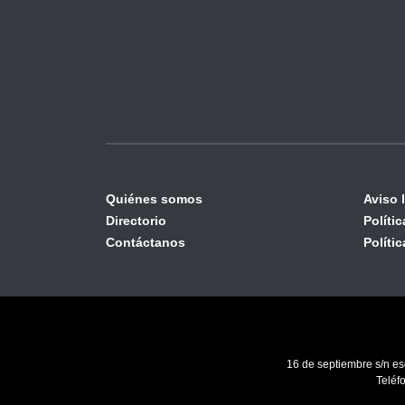
Quiénes somos
Aviso 
Directorio
Políti
Contáctanos
Políti
16 de septiembre s/n es
Teléf