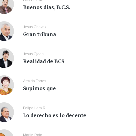
Luis Dibene
Buenos días, B.C.S.
Jesus Chavez
Gran tribuna
Jesus Ojeda
Realidad de BCS
Armida Torres
Supimos que
Felipe Lara R.
Lo derecho es lo decente
Marlin Rojo