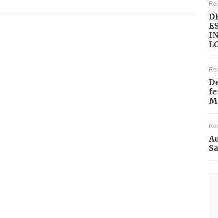
Ro
D
E
I
L
Re
De
fe
M
Re
Au
Sa