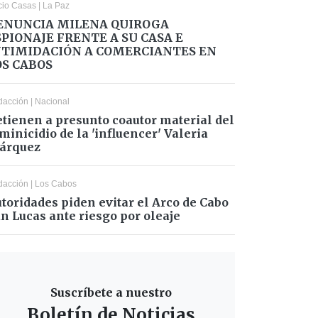
cio Casas
|
La Paz
ENUNCIA MILENA QUIROGA
SPIONAJE FRENTE A SU CASA E
NTIMIDACIÓN A COMERCIANTES EN
OS CABOS
dacción
|
Nacional
tienen a presunto coautor material del
minicidio de la 'influencer' Valeria
árquez
dacción
|
Los Cabos
toridades piden evitar el Arco de Cabo
n Lucas ante riesgo por oleaje
Suscríbete a nuestro
Boletín de Noticias