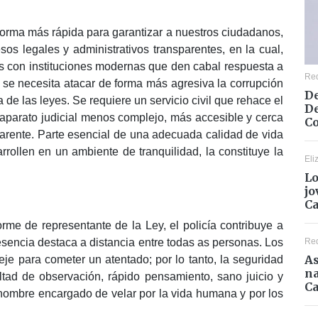
forma más rápida para garantizar a nuestros ciudadanos,
s legales y administrativos transparentes, en la cual,
s con instituciones modernas que den cabal respuesta a
Re
 se necesita atacar de forma más agresiva la corrupción
De
de las leyes. Se requiere un servicio civil que rehace el
De
 aparato judicial menos complejo, más accesible y cerca
Co
parente. Parte esencial de una adecuada calidad de vida
rrollen en un ambiente de tranquilidad, la constituye la
Eli
Lo
jo
C
orme de representante de la Ley, el policía contribuye a
Re
resencia destaca a distancia entre todas as personas. Los
As
je para cometer un atentado; por lo tanto, la seguridad
na
ltad de observación, rápido pensamiento, sano juicio y
Ca
 hombre encargado de velar por la vida humana y por los