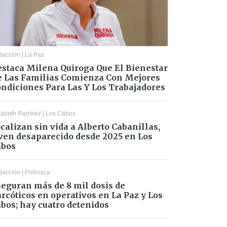
dacción
|
La Paz
staca Milena Quiroga Que El Bienestar
 Las Familias Comienza Con Mejores
ndiciones Para Las Y Los Trabajadores
zabeth Ramírez
|
Los Cabos
calizan sin vida a Alberto Cabanillas,
ven desaparecido desde 2025 en Los
abos
dacción
|
Policiaca
eguran más de 8 mil dosis de
rcóticos en operativos en La Paz y Los
bos; hay cuatro detenidos