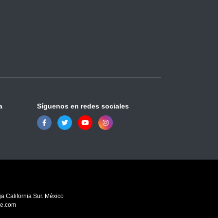
a
Síguenos en redes sociales
a California Sur. México
ve.com