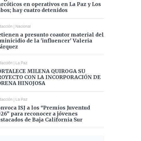
rcóticos en operativos en La Paz y Los
bos; hay cuatro detenidos
dacción
|
Nacional
tienen a presunto coautor material del
minicidio de la 'influencer' Valeria
árquez
dacción
|
La Paz
ORTALECE MILENA QUIROGA SU
ROYECTO CON LA INCORPORACIÓN DE
ORENA HINOJOSA
dacción
|
La Paz
nvoca ISJ a los “Premios Juventud
26” para reconocer a jóvenes
stacados de Baja California Sur