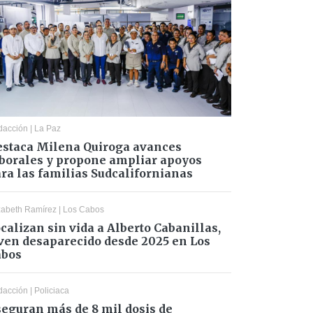
dacción
|
La Paz
staca Milena Quiroga avances
borales y propone ampliar apoyos
ra las familias Sudcalifornianas
zabeth Ramírez
|
Los Cabos
calizan sin vida a Alberto Cabanillas,
ven desaparecido desde 2025 en Los
abos
dacción
|
Policiaca
eguran más de 8 mil dosis de