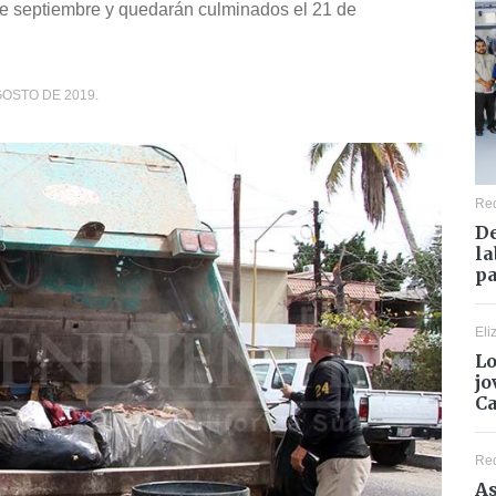
de septiembre y quedarán culminados el 21 de
GOSTO DE 2019.
Re
De
la
pa
Eli
Lo
jo
C
Re
As