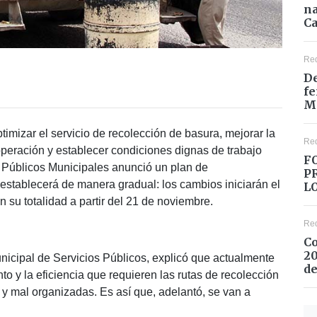
na
Ca
Re
De
fe
M
timizar el servicio de recolección de basura, mejorar la
Re
operación y establecer condiciones dignas de trabajo
F
 Públicos Municipales anunció un plan de
P
e establecerá de manera gradual: los cambios iniciarán el
L
 su totalidad a partir del 21 de noviembre.
Re
Co
20
nicipal de Servicios Públicos, explicó que actualmente
de
to y la eficiencia que requieren las rutas de recolección
y mal organizadas. Es así que, adelantó, se van a